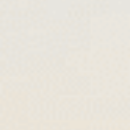
ES
FR
EN