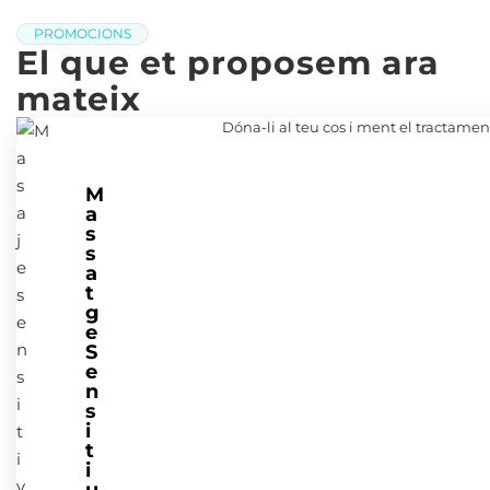
PROMOCIONS
El que et proposem ara
mateix
Dóna-li al teu cos i ment el tractament
M
a
s
s
a
t
g
e
S
e
n
s
i
t
i