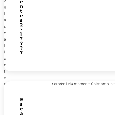
e
n
t
e
s
2
×
1
?
?
?
?
Sorprèn i viu moments únics amb la t
E
s
c
a