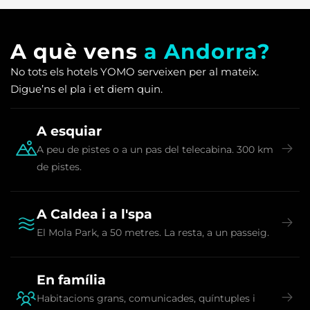
A què vens
a Andorra?
No tots els hotels YOMO serveixen per al mateix.
Digue’ns el pla i et diem quin.
A esquiar
A peu de pistes o a un pas del telecabina. 300 km
de pistes.
A Caldea i a l'spa
El Mola Park, a 50 metres. La resta, a un passeig.
En família
Habitacions grans, comunicades, quíntuples i