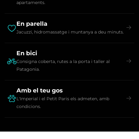
apartaments.
En parella
Jacuzzi, hidromassatge i muntanya a deu minuts.
En bici
Consigna coberta, rutes a la porta i taller al
Patagonia.
Amb el teu gos
L'Imperial i el Petit Paris els admeten, amb
condicions.