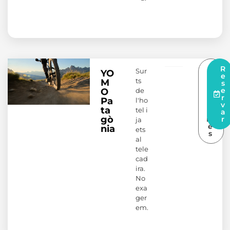
S
R
Sur
YO
a
e
ts
M
b
s
e
e
de
O
r-
r
Pa
l'ho
n
v
ta
tel i
e
a
gò
m
r
ja
é
nia
ets
s
al
tele
cad
ira.
No
exa
ger
em.