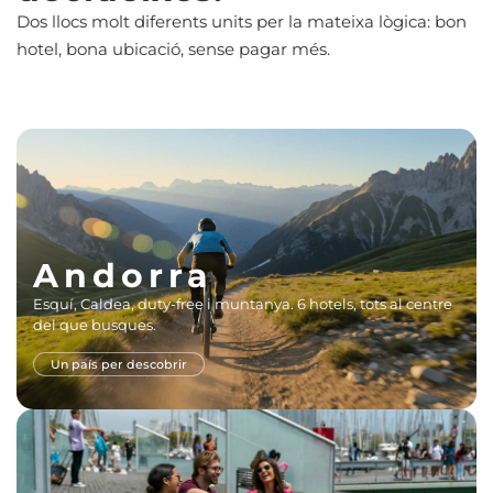
Dos llocs molt diferents units per la mateixa lògica: bon
hotel, bona ubicació, sense pagar més.
Andorra
Esquí, Caldea, duty-free i muntanya. 6 hotels, tots al centre
del que busques.
Un país per descobrir