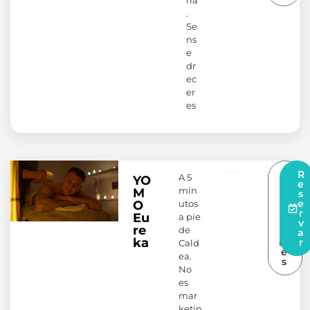
.
Se
ns
e
dr
ec
er
es
S
R
A 5
YO
a
e
min
M
b
s
e
e
utos
O
r-
r
Eu
a pie
n
v
re
de
e
a
ka
m
r
Cald
é
ea.
s
No
es
mar
ketin