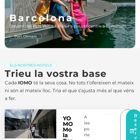
Barcelona
Davant del Port Vell. La platja a peu, el centre a 10 minuts.
Port Olímpic
ELS NOSTRES HOTELS
Trieu la vostra base
Cada
IOMO
té la seva cosa. No tots t’ofereixen el mateix
ni són al mateix lloc. Tria el que s’ajusta més al que véns
a fer.
S
R
A
YO
a
e
les
MO
b
s
e
e
po
Mo
r-
r
la
rte
n
v