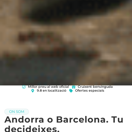
Millor preu al web oficial
Cruixent benvinguda
9.8 en localització
Ofertes especials
ON SOM
Andorra o Barcelona. Tu
decideixes.