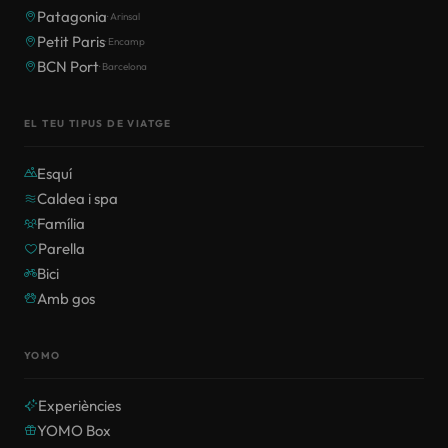
Patagonia
· Arinsal
Petit Paris
· Encamp
BCN Port
· Barcelona
EL TEU TIPUS DE VIATGE
Esquí
Caldea i spa
Família
Parella
Bici
Amb gos
YOMO
Experiències
YOMO Box