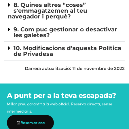
8. Quines altres “coses”
s'emmagatzemen al teu
navegador i perquè?
9. Com puc gestionar o desactivar
les galetes?
10. Modificacions d'aquesta Política
de Privadesa
Darrera actualització: 11 de novembre de 2022
A punt per a la teva escapada?
Millor preu garantit a la web oficial. Reserva directa, sense
intermediaris.
Reservar ara