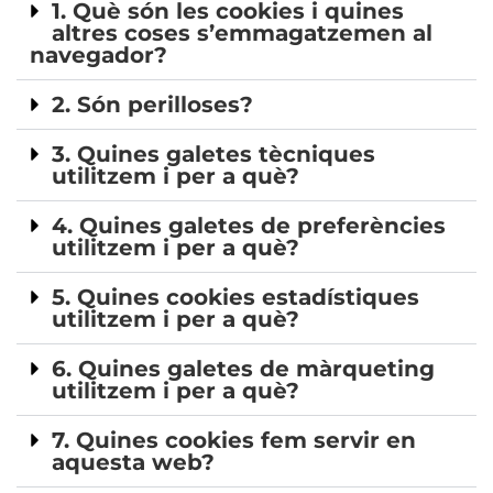
1. Què són les cookies i quines
altres coses s’emmagatzemen al
navegador?
2. Són perilloses?
3. Quines galetes tècniques
utilitzem i per a què?
4. Quines galetes de preferències
utilitzem i per a què?
ES
5. Quines cookies estadístiques
FR
utilitzem i per a què?
EN
6. Quines galetes de màrqueting
utilitzem i per a què?
7. Quines cookies fem servir en
aquesta web?