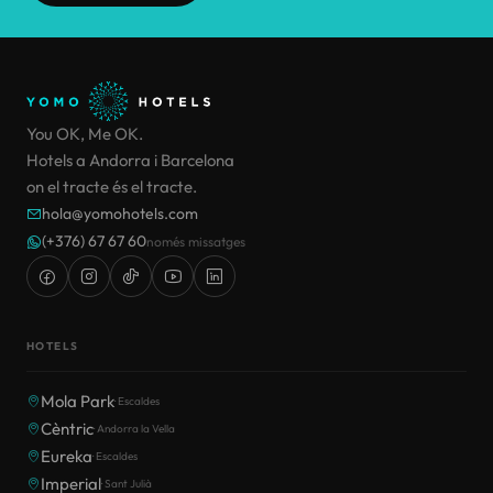
You OK, Me OK.
Hotels a Andorra i Barcelona
on el tracte és el tracte.
hola@yomohotels.com
(+376) 67 67 60
només missatges
HOTELS
Mola Park
· Escaldes
Cèntric
· Andorra la Vella
Eureka
· Escaldes
Imperial
· Sant Julià