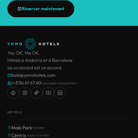
Réserver maintenant
You OK, Me OK.
Hôtels à Andorra et à Barcelone
où un accord est un accord.
hola@yomohotels.com
(+376) 67 67 60
messages uniquement
HÔTELS
Mola Park
· Escaldes
Cèntric
· Andorra la Vella