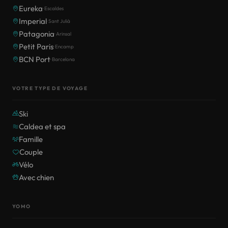
Eureka
· Escaldes
Imperial
· Sant Julià
Patagonia
· Arinsal
Petit Paris
· Encamp
BCN Port
· Barcelona
VOTRE TYPE DE VOYAGE
Ski
Caldea et spa
Famille
Couple
Vélo
Avec chien
YOMO