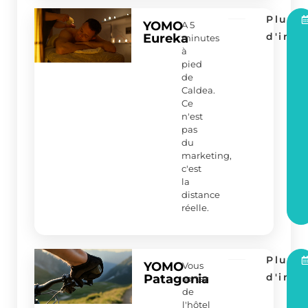
Plus
YOMO
A 5
d'info
Eureka
minutes
à
pied
de
Caldea.
Ce
n'est
pas
du
marketing,
c'est
la
distance
réelle.
Plus
YOMO
Vous
d'info
Patagonia
sortez
de
l'hôtel