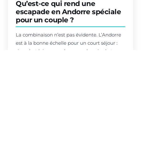
Qu’est-ce qui rend une
escapade en Andorre spéciale
pour un couple ?
La combinaison n’est pas évidente. L’Andorre
est à la bonne échelle pour un court séjour :
rien n’est loin, vous n’avez pas besoin de trop
planifier et le contraste entre les montagnes et
le centre-ville est immédiat. En hiver, paysages
enneigés et pistes. En été, sentiers, terrasses et
Caldea avec ses piscines extérieures à 36ºC.
Et les hôtels romantiques YOMO sont
idéalement situés : à distance de marche de
tout, sans avoir besoin de voiture.
Quels hôtels