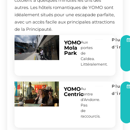
côtoient à quelques minutes les uns des
autres. Les hôtels romantiques de YOMO sont
idéalement situés pour une escapade parfaite,
avec un accès facile aux principales attractions
de la Principauté.
Plus
YOMO
Aux
d'info
Mola
portes
Park
de
Caldea.
Littéralement.
Plus
YOMO
Au
d'info
Centric
centre
d'Andorre.
Pas
de
raccourcis.