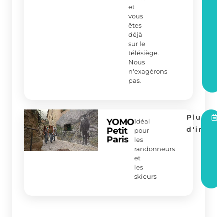
et
vous
êtes
déjà
sur le
télésiège.
Nous
n'exagérons
pas.
Plus
YOMO
Idéal
d'info
Petit
pour
Paris
les
randonneurs
et
les
skieurs