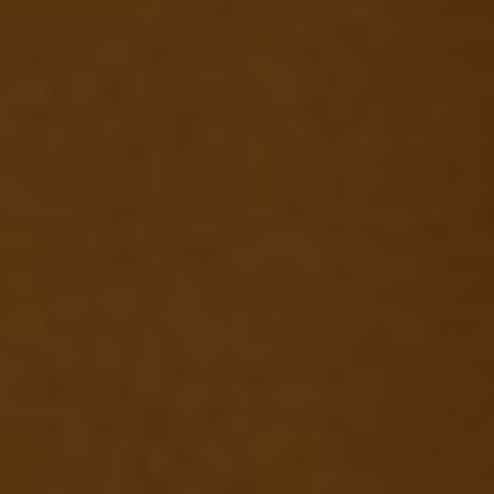
CA
ES
EN