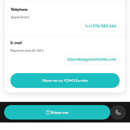
Téléphone
Appel direct
(+376) 880 666
E-mail
Réponse sous 24-48 h
eureka@yomohotels.com
Réserver au YOMO Eureka
Réserver
Comment s'y rendre