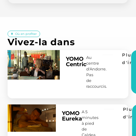
Où en profiter
Vivez-la dans
Plus
Au
YOMO
d'in
centre
Centric
d'Andorre.
Pas
de
raccourcis.
Plus
A 5
YOMO
d'in
minutes
Eureka
à pied
de
Caldea.