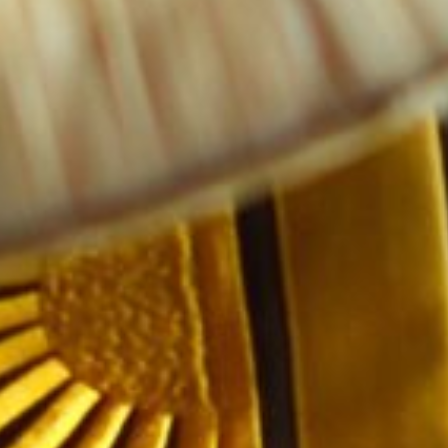
CA
ES
EN