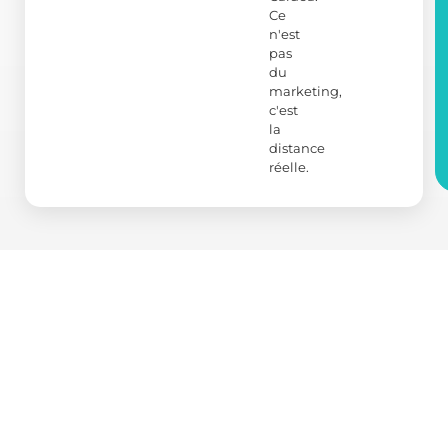
Ce
n'est
pas
du
marketing,
c'est
la
distance
réelle.
Plus d'expériences
Vous pourriez aussi
aimer