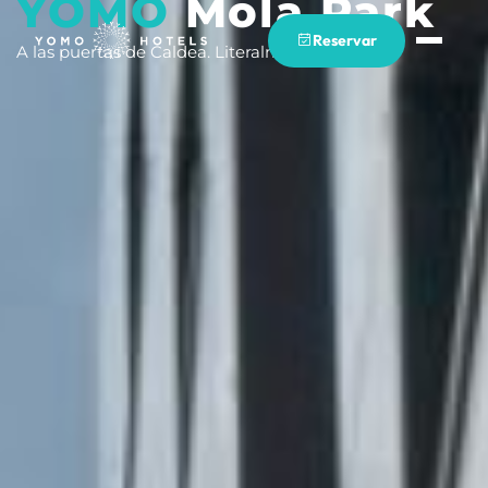
YOMO
Mola Park
Reservar
A las puertas de Caldea. Literalmente.