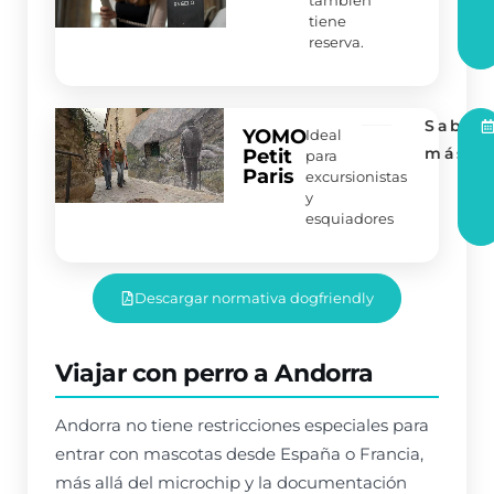
tiene
reserva.
Saber
YOMO
Ideal
más
Petit
para
Paris
excursionistas
y
esquiadores
Descargar normativa dogfriendly
Viajar con perro a Andorra
Andorra no tiene restricciones especiales para
entrar con mascotas desde España o Francia,
más allá del microchip y la documentación