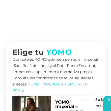
Elige tu
YOMO
Dos hoteles YOMO admiten perros: el Imperial
(Sant Julià de Lòria) y el Petit Paris (Encamp),
ambos con suplemento y normativa propia.
Consulta las condiciones en la los siguientes
enlaces:
YOMO IMPERIAL
y
YOMO PETIT
PARIS
Saber
YOMO
El
más
Imperial
perro
también