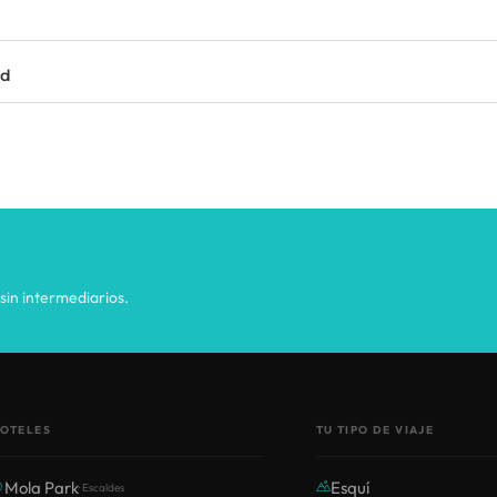
ad
sin intermediarios.
OTELES
TU TIPO DE VIAJE
Mola Park
Esquí
· Escaldes