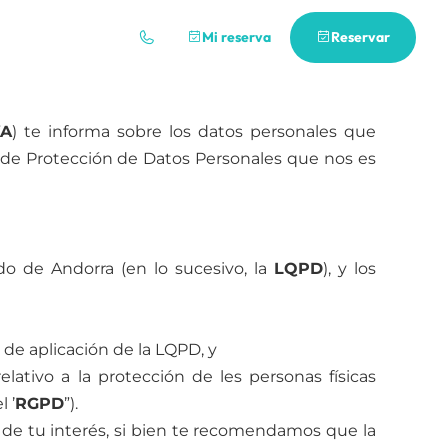
iento
Mi reserva
Reservar
ES
KA
) te informa sobre los datos personales que
 de Protección de Datos Personales que nos es
do de Andorra (en lo sucesivo, la
LQPD
), y los
de aplicación de la LQPD, y
lativo a la protección de les personas físicas
 ’
RGPD
”).
s de tu interés, si bien te recomendamos que la